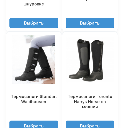
шнуровке
7'450 ₽
10'950 ₽
Выбрать
Выбрать
Термосапоги Standart
Термосапоги Toronto
Waldhausen
Harrys Horse на
молнии
6'850 ₽
10'550 ₽
Выбрать
Выбрать