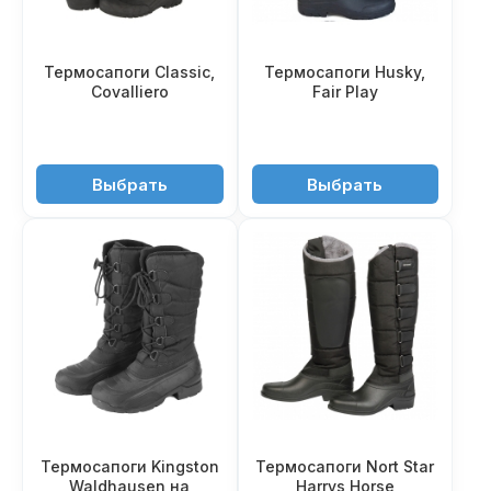
Термосапоги Classic,
Термосапоги Husky,
Covalliero
Fair Play
7'350 ₽
7'550 ₽
Выбрать
Выбрать
Термосапоги Kingston
Термосапоги Nort Star
Waldhausen на
Harrys Horse