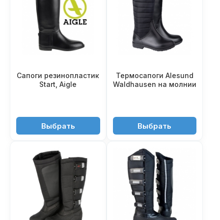
Сапоги резинопластик
Термосапоги Alesund
Start, Aigle
Waldhausen на молнии
4'990 ₽
8'550 ₽
Выбрать
Выбрать