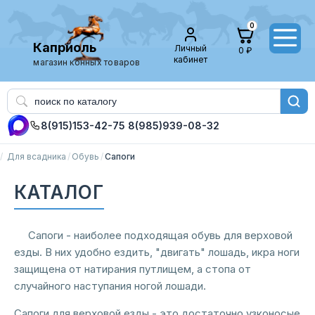
0
Каприоль
Личный
0 ₽
кабинет
магазин конных товаров
8(915)153-42-75
8(985)939-08-32
Для всадника
Обувь
Сапоги
КАТАЛОГ
Сапоги - наиболее подходящая обувь для верховой
езды. В них удобно ездить, "двигать" лошадь, икра ноги
защищена от натирания путлищем, а стопа от
случайного наступания ногой лошади.
Сапоги для верховой езды - это достаточно узконосые