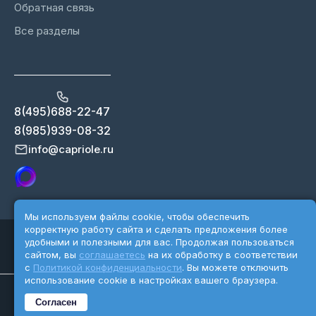
Обратная связь
Все разделы
8(495)688-22-47
8(985)939-08-32
info@capriole.ru
Мы используем файлы cookie, чтобы обеспечить
корректную работу сайта и сделать предложения более
Copyright 2026 ©Capriole.ru
удобными и полезными для вас. Продолжая пользоваться
Разработка сайта - Karnatkina.ru
сайтом, вы
соглашаетесь
на их обработку в соответствии
с
Политикой конфиденциальности
. Вы можете отключить
использование cookie в настройках вашего браузера.
Уведомляем посетителей сайта об обработке персональных
Согласен
данных.
Политика организации в отношении персональных данных