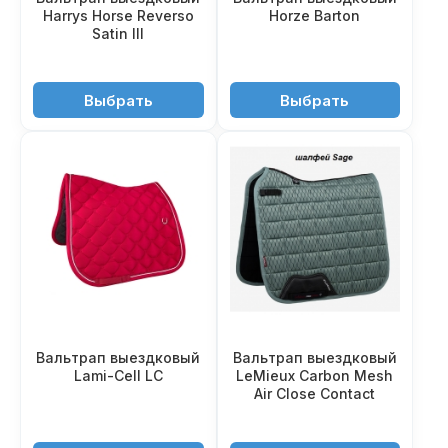
Harrys Horse Reverso
Horze Barton
Satin III
4'900 ₽
3'520 ₽
Выбрать
Выбрать
Вальтрап выездковый
Вальтрап выездковый
Lami-Cell LC
LeMieux Carbon Mesh
Air Close Contact