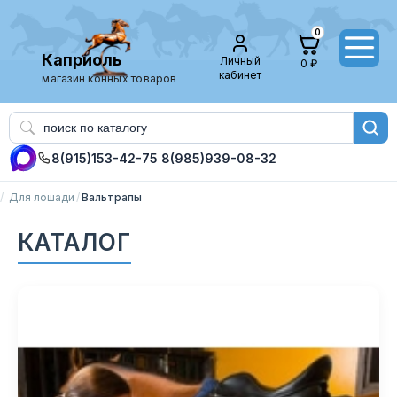
0
Каприоль
Личный
0 ₽
кабинет
магазин конных товаров
8(915)153-42-75
8(985)939-08-32
Для лошади
Вальтрапы
КАТАЛОГ