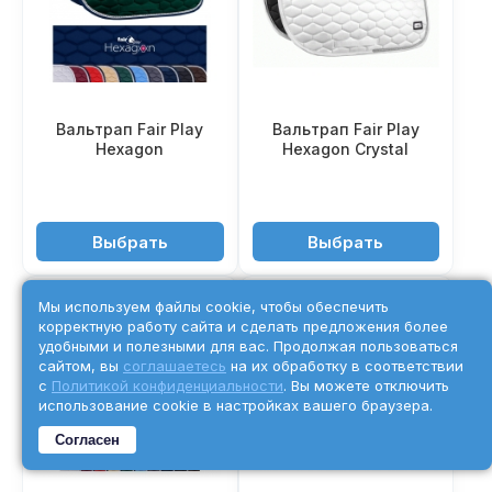
Вальтрап Fair Play
Вальтрап Fair Play
Hexagon
Hexagon Crystal
4'950 ₽
5'550 ₽
Выбрать
Выбрать
Мы используем файлы cookie, чтобы обеспечить
корректную работу сайта и сделать предложения более
удобными и полезными для вас. Продолжая пользоваться
сайтом, вы
соглашаетесь
на их обработку в соответствии
с
Политикой конфиденциальности
. Вы можете отключить
использование cookie в настройках вашего браузера.
Согласен