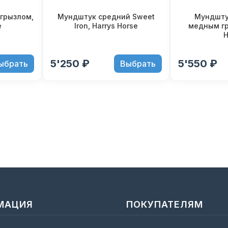
грызлом,
Мундштук средний Sweet
Мундшту
e
Iron, Harrys Horse
медным гр
H
5'250 ₽
5'550 ₽
ыбрать
Выбрать
МАЦИЯ
ПОКУПАТЕЛЯМ