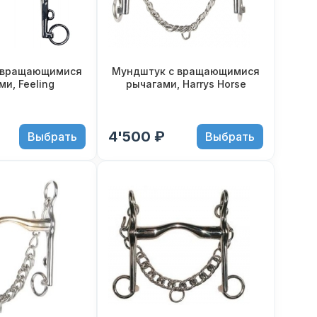
 вращающимися
Мундштук с вращающимися
и, Feeling
рычагами, Harrys Horse
4'500 ₽
Выбрать
Выбрать