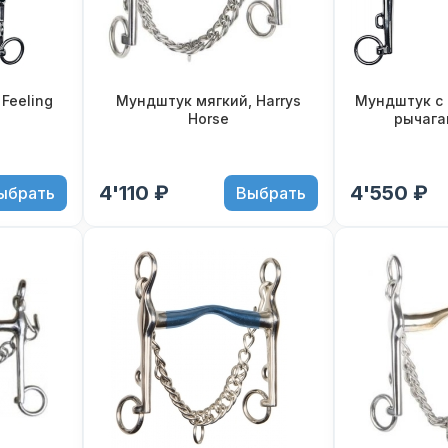
Feeling
Мундштук мягкий, Harrys
Мундштук с
Horse
рычагам
4'110 ₽
4'550 ₽
ыбрать
Выбрать