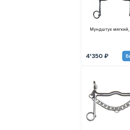
Мундштук мягкий, 
4'350 ₽
В