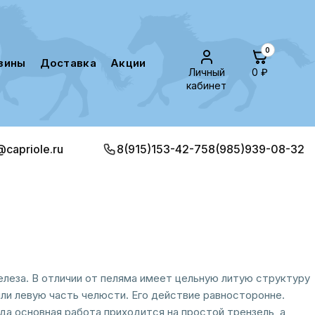
0
азины
доставка
акции
Личный
0 ₽
кабинет
@capriole.ru
8(915)153-42-75
8(985)939-08-32
еза. В отличии от пеляма имеет цельную литую структуру
ли левую часть челюсти. Его действие равносторонне.
да основная работа приходится на простой трензель, а