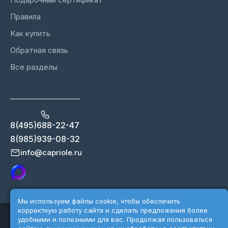
Правила
Как купить
Обратная связь
Все разделы
8(495)688-22-47
8(985)939-08-32
info@capriole.ru
Мы используем файлы cookie, чтобы обеспечить
корректную работу сайта и сделать предложения более
Copyright 2026 ©Capriole.ru
удобными и полезными для вас. Продолжая пользоваться
Разработка сайта - Karnatkina.ru