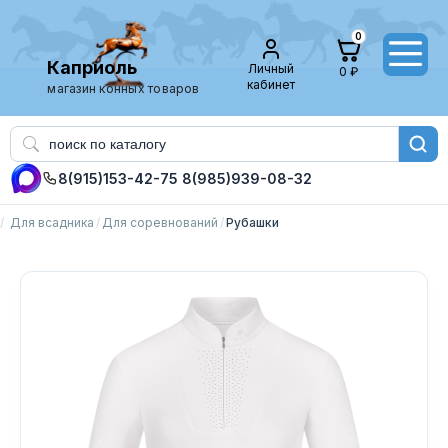
0
Каприоль
Личный
0 ₽
кабинет
магазин конных товаров
8(915)153-42-75
8(985)939-08-32
Для всадника
Для соревнований
Рубашки