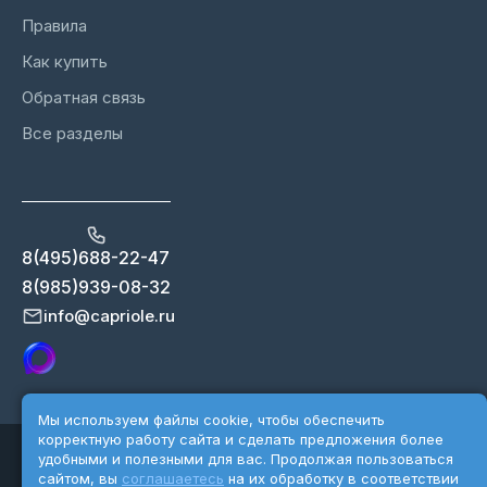
Правила
Как купить
Обратная связь
Все разделы
8(495)688-22-47
8(985)939-08-32
info@capriole.ru
Мы используем файлы cookie, чтобы обеспечить
корректную работу сайта и сделать предложения более
Copyright 2026 ©Capriole.ru
удобными и полезными для вас. Продолжая пользоваться
Разработка сайта - Karnatkina.ru
сайтом, вы
соглашаетесь
на их обработку в соответствии