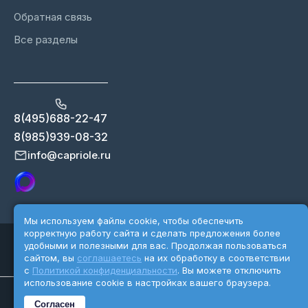
Обратная связь
Все разделы
8(495)688-22-47
8(985)939-08-32
info@capriole.ru
Мы используем файлы cookie, чтобы обеспечить
корректную работу сайта и сделать предложения более
Copyright 2026 ©Capriole.ru
удобными и полезными для вас. Продолжая пользоваться
Разработка сайта - Karnatkina.ru
сайтом, вы
соглашаетесь
на их обработку в соответствии
с
Политикой конфиденциальности
. Вы можете отключить
использование cookie в настройках вашего браузера.
Уведомляем посетителей сайта об обработке персональных
Согласен
данных.
Политика организации в отношении персональных данных