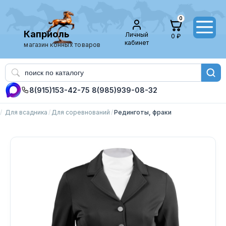
0
Каприоль
Личный
0 ₽
кабинет
магазин конных товаров
8(915)153-42-75
8(985)939-08-32
Для всадника
Для соревнований
Рединготы, фраки